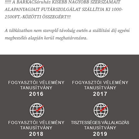
!!!!! A BARKÁCSáruház KISEBB NAGYOBB SZERSZÁMAIT
ALAPANYAGJAIT FUTÁRSZOLGÁLAT SZÁLLÍTJA KI 1000-
2500FT.-KÖZÖTTI ÖSSZEGÉRT!!!
A táblázatban nem szereplő távolság esetén a szállítási díj egyéni
megbeszélés alapján kerül meghatározásra.