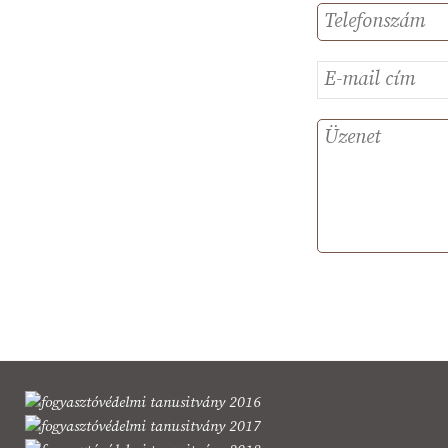
Telefonszám
E-
mail
cím
Szöveg