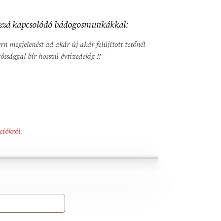
hozzá kapcsolódó bádogosmunkákkal:
n megjelenést ad akár új akár felújított tetőnél
óssággal bír hosszú évtizedekig !!
ciókról.