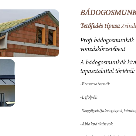
BÁDOGOSMUNKÁK
Tetőfedés típusa
Zsind
Leírás
Profi bádogosmunkák m
vonzáskörzetében!
A bádogosmunkák kivit
tapasztalattal történik 
-Ereszcsatornák
-Lefolyók
-Szegélyek/falszegélyek,kémén
-Ablakpárkányok