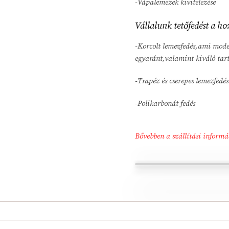
-Vápalemezek kivitelezése
Vállalunk tetőfedést a 
-Korcolt lemezfedés,ami moder
egyaránt,valamint kiváló tart
-Trapéz és cserepes lemezfedés
-Polikarbonát fedés
Bővebben a szállítási informá