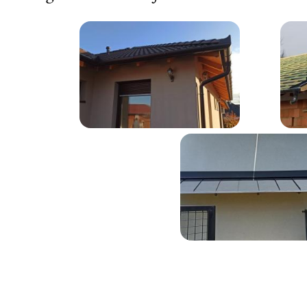
Termék
képe