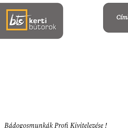
Ugrás
a
Cím
tartalomra
Bádogosmunkák Profi Kivitelezése !