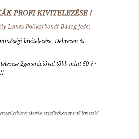
 PROFI KIVITELEZÉSE !
ely
Lemez
Polikarbonát
Bádog fedés
inőségi kivitelezése, Debrecen és
elezése 2generációval több mint 50 év
!!
yszegélyek,oromdeszka szegélyek,cseppentő lemezek/