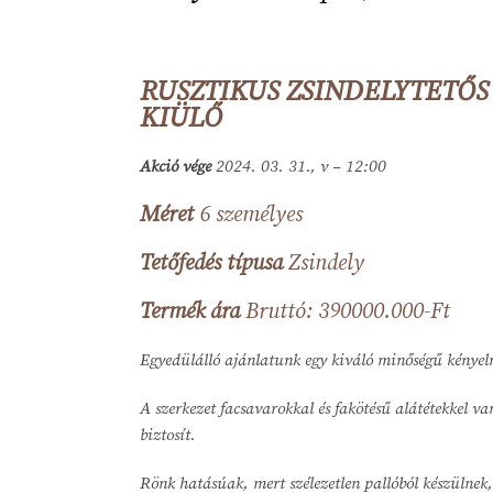
Termék
képe
RUSZTIKUS ZSINDELYTETŐS
KIÜLŐ
Akció vége
2024. 03. 31., v – 12:00
Méret
6 személyes
Tetőfedés típusa
Zsindely
Termék ára
Bruttó: 390000.000-Ft
Leírás
Egyedülálló ajánlatunk egy kiváló minőségű kényelm
A szerkezet facsavarokkal és fakötésű alátétekkel van
biztosít.
Rönk hatásúak, mert szélezetlen pallóból készülnek,