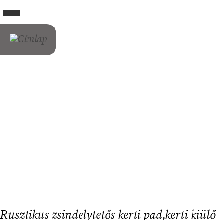
Ugrás
Toggle navigation
a
tartalomra
Rusztikus zsindelytetős kerti pad,kerti kiülő